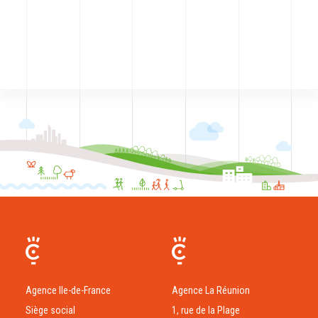
CODRA recrute
Contact
Agence Ile-de-France
Agence La Réunion
Siège social
1, rue de la Plage