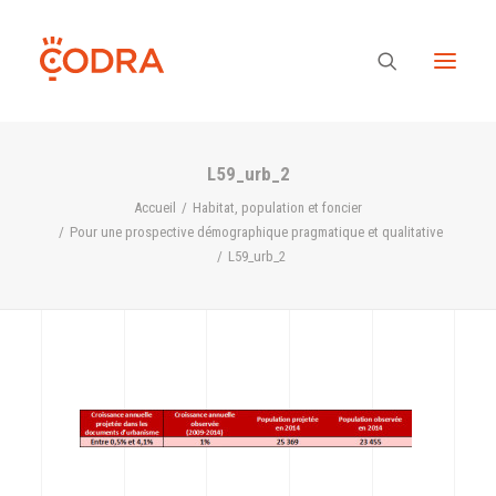
L59_urb_2
Des valeurs, une équipe
Accueil
Habitat, population et foncier
Pour une prospective démographique pragmatique et qualitative
L59_urb_2
Nos savoir-faire
Notre regard
Nos références