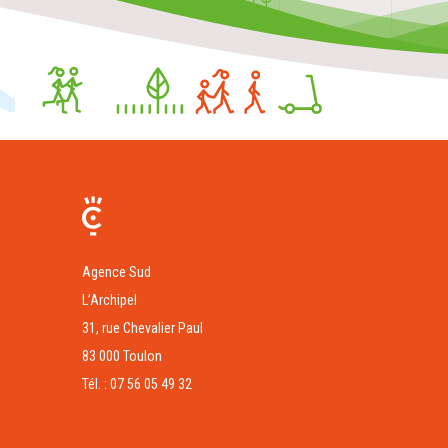
Agence Sud
L’Archipel
31, rue Chevalier Paul
83 000 Toulon
Tél. : 07 56 05 49 32