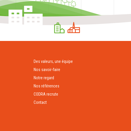
Des valeurs, une équipe
Nos savoir-faire
Notre regard
Nos références
CODRA recrute
Contact