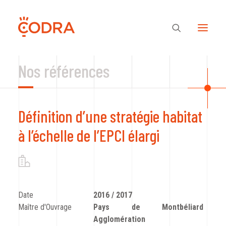
Nos références
Des valeurs, une équipe
Définition d’une stratégie habitat
Nos savoir-faire
à l’échelle de l’EPCI élargi
Notre regard
Nos références
Date
2016 / 2017
Maître d'Ouvrage
Pays de Montbéliard
Agglomération