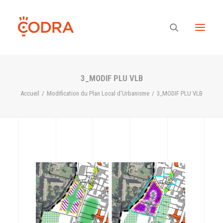
3_MODIF PLU VLB
Des valeurs, une équipe
Accueil
Modification du Plan Local d'Urbanisme
3_MODIF PLU VLB
Nos savoir-faire
Notre regard
Nos références