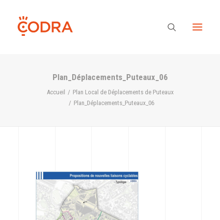
Plan_Déplacements_Puteaux_06
Des valeurs, une équipe
Accueil
Plan Local de Déplacements de Puteaux
Plan_Déplacements_Puteaux_06
Nos savoir-faire
Notre regard
Nos références