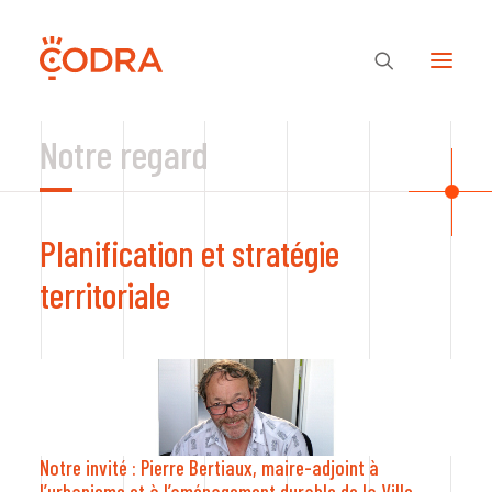
Notre regard
Des valeurs, une équipe
Planification et stratégie
Nos savoir-faire
territoriale
Notre regard
Nos références
Notre invité : Pierre Bertiaux, maire-adjoint à
l’urbanisme et à l’aménagement durable de la Ville