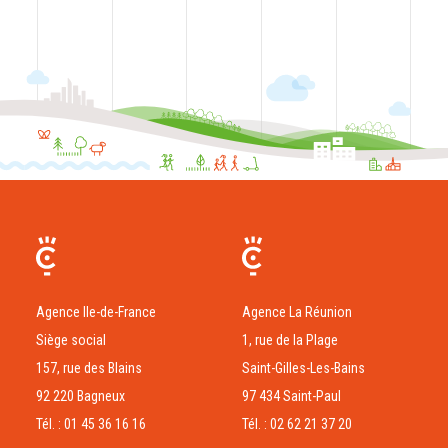
Agence Ile-de-France
Agence La Réunion
Siège social
1, rue de la Plage
157, rue des Blains
Saint-Gilles-Les-Bains
92 220 Bagneux
97 434 Saint-Paul
Tél. : 01 45 36 16 16
Tél. : 02 62 21 37 20