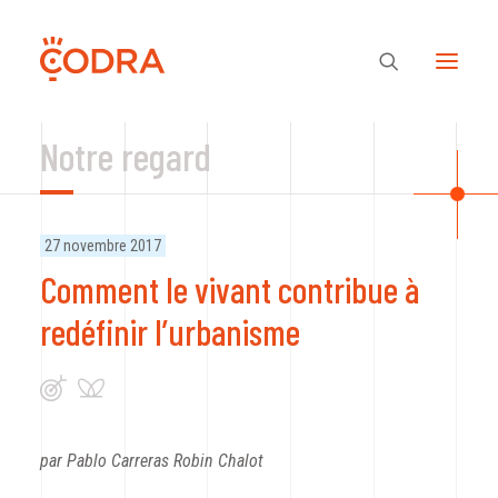
Notre regard
Des valeurs, une équipe
27 novembre 2017
Nos savoir-faire
Comment le vivant contribue à
redéfinir l’urbanisme
Notre regard
Nos références
par Pablo Carreras Robin Chalot