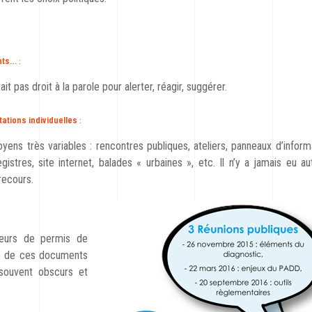
ants…
:
ait pas droit à la parole pour alerter, réagir, suggérer.
tations individuelles
:
yens très variables : rencontres publiques, ateliers, panneaux d’infor
egistres, site internet, balades « urbaines », etc. Il n’y a jamais eu a
recours.
teurs de permis de
ce de ces documents
 souvent obscurs et