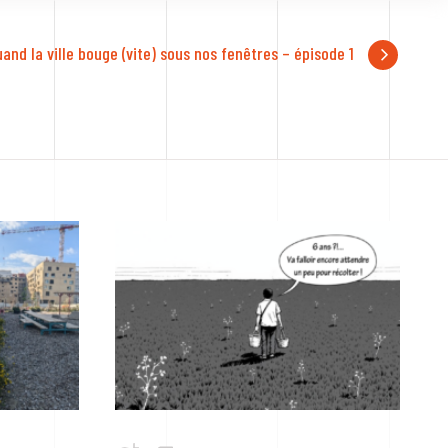
uand la ville bouge (vite) sous nos fenêtres – épisode 1