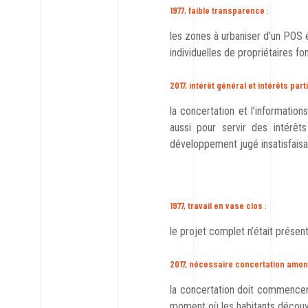
1977
,
faible transparence
:
les zones à urbaniser d’un POS
individuelles de propriétaires fo
2017, intérêt général et intérêts part
la concertation et l’information
aussi pour servir des intérêt
développement jugé insatisfaisa
1977, travail en vase clos
:
le projet complet n’était présen
2017, nécessaire concertation amon
la concertation doit commence
moment où les habitants découvr