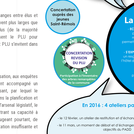
anges entre élus et
vent plus larges que
us (de la majorité
isent le PLU pour
t PLU s’invitent dans
isation, aux enquêtes
 ont accompagné un
ant, par lequel le
ns la planification et
arsenal législatif, le
trant sa capacité à
jugeant pourtant, de
ation insuffisante et