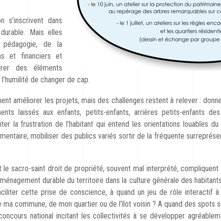
n s’inscrivent dans
durable. Mais elles
 pédagogie, de la
s et financiers et
 tirer des éléments
 l’humilité de changer de cap.
 améliorer les projets, mais des challenges restent à relever : donner l
ts laissés aux enfants, petits-enfants, arrières petits-enfants des
ter la frustration de l’habitant qui entend les orientations louables 
ementaire, mobiliser des publics variés sortir de la fréquente surreprése
 le sacro-saint droit de propriété, souvent mal interprété, compliquent la
d’aménagement durable du territoire dans la culture générale des habitan
ciliter cette prise de conscience, à quand un jeu de rôle interactif à 
 ma commune, de mon quartier ou de l’îlot voisin ? A quand des spots 
concours national incitant les collectivités à se développer agréab