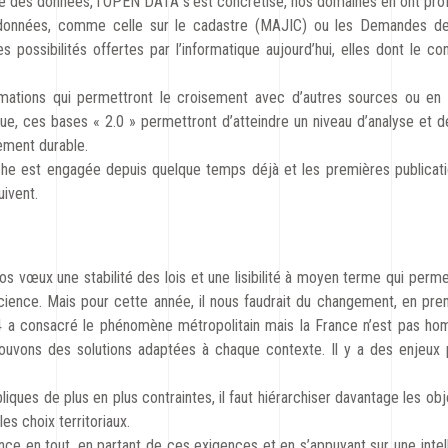
e des données, l’OPEN DATA s’est concrétisé, nos domaines en ont profi
données, comme celle sur le cadastre (MAJIC) ou les Demandes de 
les possibilités offertes par l’informatique aujourd’hui, elles dont le 
rmations qui permettront le croisement avec d’autres sources ou en 
oque, ces bases « 2.0 » permettront d’atteindre un niveau d’analyse et 
ement durable.
he est engagée depuis quelque temps déjà et les premières publicat
uivent.
os vœux une stabilité des lois et une lisibilité à moyen terme qui perme
icience. Mais pour cette année, il nous faudrait du changement, en prem
014 a consacré le phénomène métropolitain mais la France n’est pas ho
ouvons des solutions adaptées à chaque contexte. Il y a des enjeux p
liques de plus en plus contraintes, il faut hiérarchiser davantage les obje
s choix territoriaux.
ce en tout, en partant de ces exigences et en s’appuyant sur une intel