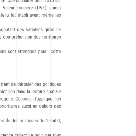
té. Que souhaiter pour 2015 sur
Valeur Foncière (DVF), soient
contenu fut établi avant même les
ajoutant des variables qu’on ne
de compréhension des territoires
ions sont attendues pour… cette
ttent de dérouler des politiques
ier lieu dans la lecture spatiale
mogène. Cessons d’appliquer les
rioritaires aussi en dehors des
ctifs des politiques de l’habitat,
ligence collective pour que tous