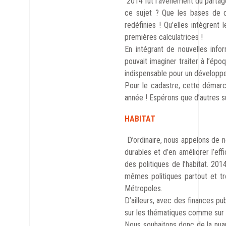
2014 fut l’avènement du partag
ce sujet ? Que les bases de 
redéfinies ! Qu’elles intègrent 
premières calculatrices !
En intégrant de nouvelles info
pouvait imaginer traiter à l’ép
indispensable pour un développ
Pour le cadastre, cette démarc
année ! Espérons que d’autres s
HABITAT
D’ordinaire, nous appelons de n
durables et d’en améliorer l’eff
des politiques de l’habitat. 2
mêmes politiques partout et tr
Métropoles.
D’ailleurs, avec des finances pub
sur les thématiques comme sur le
Nous souhaitons donc de la nuan