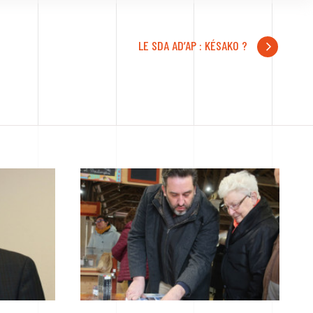
LE SDA AD’AP : KÉSAKO ?