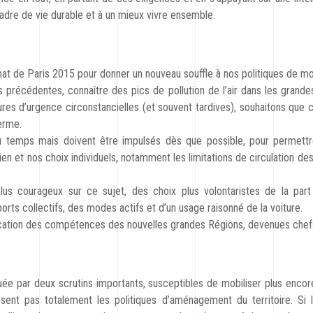
cadre de vie durable et à un mieux vivre ensemble.
at de Paris 2015 pour donner un nouveau souffle à nos politiques de mob
 précédentes, connaître des pics de pollution de l’air dans les grande
es d’urgence circonstancielles (et souvent tardives), souhaitons que c
erme.
 temps mais doivent être impulsés dès que possible, pour permettr
n et nos choix individuels, notamment les limitations de circulation des
us courageux sur ce sujet, des choix plus volontaristes de la par
ts collectifs, des modes actifs et d’un usage raisonné de la voiture.
ication des compétences des nouvelles grandes Régions, devenues chefs d
e par deux scrutins importants, susceptibles de mobiliser plus encore q
sent pas totalement les politiques d’aménagement du territoire. S