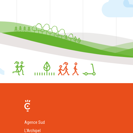
Agence Sud
L’Archipel